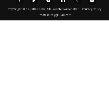
Copyright © de.jl8848.com, Alle Rechte vorbehalten.
Privacy Policy
Email
sales@jl8848.com