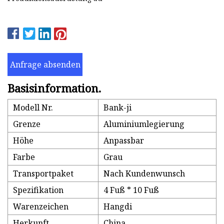
Anfrage absenden
Basisinformation.
Modell Nr.
Bank-ji
Grenze
Aluminiumlegierung
Höhe
Anpassbar
Farbe
Grau
Transportpaket
Nach Kundenwunsch
Spezifikation
4 Fuß * 10 Fuß
Warenzeichen
Hangdi
Herkunft
China